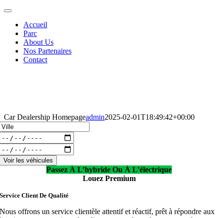
Passer
Toggle
au
Navigation
Accueil
contenu
Parc
About Us
Nos Partenaires
Contact
Car Dealership Homepage
admin
2025-02-01T18:49:42+00:00
Voir les véhicules
Passez À L’hybride Ou À L’électrique
Louez Premium
Service Client De Qualité
Nous offrons un service clientèle attentif et réactif, prêt à répondre aux