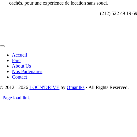
cachés, pour une expérience de location sans souci.
(212) 522 49 19 6
Toggle
Navigation
Accueil
Parc
About Us
Nos Partenaires
Contact
© 2012 - 2026
LOCN'DRIVE
by
Omar lks
• All Rights Reserved.
Page load link
Aller
en
haut