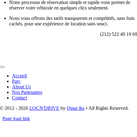
Notre processus de réservation simple et rapide vous permet de
réserver votre véhicule en quelques clics seulement.
Nous vous offrons des tarifs transparents et compétitifs, sans frais
cachés, pour une expérience de location sans souci.
(212) 522 49 19 6
Toggle
Navigation
Accueil
Parc
About Us
Nos Partenaires
Contact
© 2012 - 2026
LOCN'DRIVE
by
Omar lks
• All Rights Reserved.
Page load link
Aller
en
haut