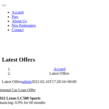
Passer
Toggle
au
Navigation
Accueil
contenu
Parc
About Us
Nos Partenaires
Contact
Latest Offers
Accueil
Latest Offers
Latest Offers
admin
2022-02-16T17:28:34+00:00
ersonal Car Loan Offer
022 Lexus LC500 Sports
inancing: 0.9% for 60 months